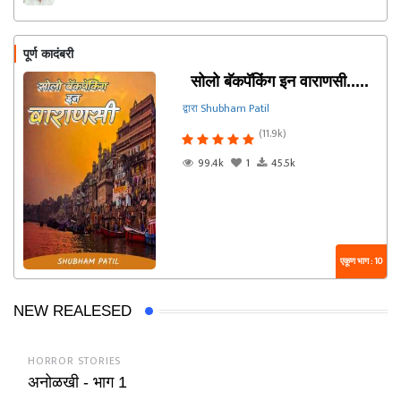
पूर्ण कादंबरी
सोलो बॅकपॅकिंग इन वाराणसी.....
द्वारा Shubham Patil
(11.9k)
99.4k
1
45.5k
एकूण भाग : 10
NEW REALESED
HORROR STORIES
अनोळखी - भाग 1