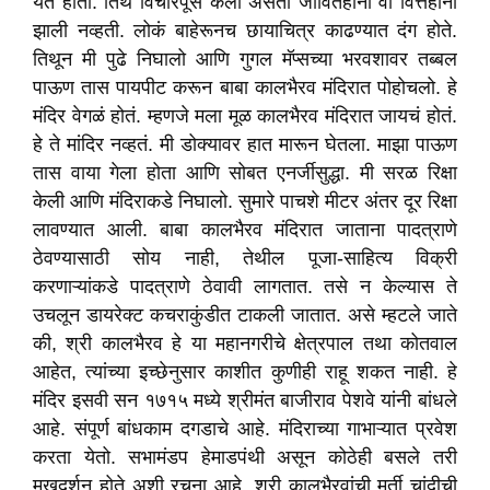
येत होता. तिथे विचारपूस केली असता जीवितहानी वा वित्तहानी
झाली नव्हती. लोकं बाहेरूनच छायाचित्र काढण्यात दंग होते.
तिथून मी पुढे निघालो आणि गुगल मॅप्सच्या भरवशावर तब्बल
पाऊण तास पायपीट करून बाबा कालभैरव मंदिरात पोहोचलो. हे
मंदिर वेगळं होतं. म्हणजे मला मूळ कालभैरव मंदिरात जायचं होतं.
हे ते मांदिर नव्हतं. मी डोक्यावर हात मारून घेतला. माझा पाऊण
तास वाया गेला होता आणि सोबत एनर्जीसुद्धा. मी सरळ रिक्षा
केली आणि मंदिराकडे निघालो. सुमारे पाचशे मीटर अंतर दूर रिक्षा
लावण्यात आली. बाबा कालभैरव मंदिरात जाताना पादत्राणे
ठेवण्यासाठी सोय नाही, तेथील पूजा-साहित्य विक्री
करणाऱ्यांकडे पादत्राणे ठेवावी लागतात. तसे न केल्यास ते
उचलून डायरेक्ट कचराकुंडीत टाकली जातात. असे म्हटले जाते
की, श्री कालभैरव हे या महानगरीचे क्षेत्रपाल तथा कोतवाल
आहेत, त्यांच्या इच्छेनुसार काशीत कुणीही राहू शकत नाही. हे
मंदिर इसवी सन १७१५ मध्ये श्रीमंत बाजीराव पेशवे यांनी बांधले
आहे. संपूर्ण बांधकाम दगडाचे आहे. मंदिराच्या गाभाऱ्यात प्रवेश
करता येतो. सभामंडप हेमाडपंथी असून कोठेही बसले तरी
मुखदर्शन होते अशी रचना आहे. श्री कालभैरवांची मूर्ती चांदीची