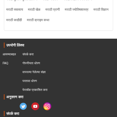
मराठी व्यवसाय
मराठी खेळ
मराठी प्राणी
मराठी ज्योतिषशास्त्र
मराठी विज्ञान
मराठी काहीही
मराठी क्राइम कथा
उपयोगी लिंक्स
आमच्याबद्दल
संपर्क करा
FAQ
गोपनीयता धोरण
वापरल्या गेलेल्या संज्ञा
परतावा धोरण 
पेपरबॅक प्रकाशित करा
अनुसरण करा
संपर्क करा