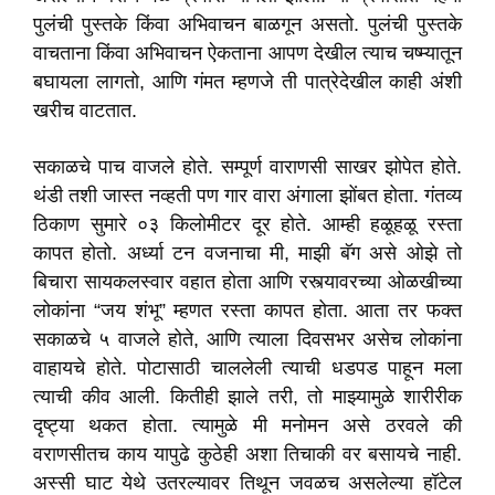
पुलंची पुस्तके किंवा अभिवाचन बाळगून असतो. पुलंची पुस्तके
वाचताना किंवा अभिवाचन ऐकताना आपण देखील त्याच चष्म्यातून
बघायला लागतो, आणि गंमत म्हणजे ती पात्रेदेखील काही अंशी
खरीच वाटतात.
सकाळचे पाच वाजले होते. सम्पूर्ण वाराणसी साखर झोपेत होते.
थंडी तशी जास्त नव्हती पण गार वारा अंगाला झोंबत होता. गंतव्य
ठिकाण सुमारे ०३ किलोमीटर दूर होते. आम्ही हळूहळू रस्ता
कापत होतो. अर्ध्या टन वजनाचा मी, माझी बॅग असे ओझे तो
बिचारा सायकलस्वार वहात होता आणि रस्त्यावरच्या ओळखीच्या
लोकांना “जय शंभू” म्हणत रस्ता कापत होता. आता तर फक्त
सकाळचे ५ वाजले होते, आणि त्याला दिवसभर असेच लोकांना
वाहायचे होते. पोटासाठी चाललेली त्याची धडपड पाहून मला
त्याची कीव आली. कितीही झाले तरी, तो माझ्यामुळे शारीरीक
दृष्ट्या थकत होता. त्यामुळे मी मनोमन असे ठरवले की
वराणसीतच काय यापुढे कुठेही अशा तिचाकी वर बसायचे नाही.
अस्सी घाट येथे उतरल्यावर तिथून जवळच असलेल्या हॉटेल