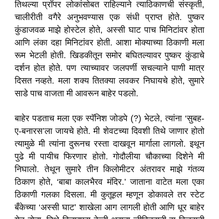
तिथल्या प्रॉपर लोकांसोबत राहिल्याने त्याठिकाणची संस्कृती,
चालीरीती वगैरे अनुभवण्यास एक संधी प्राप्त होते. पुष्कर
कुंडाजवळ माझे होस्टेल होते, अस्सी घाट पाच मिनिटांवर होता
आणि लंका दहा मिनिटांवर होती. आशा मोक्याच्या ठिकाणी मला
रूम भेटली होती. खिडकीतून समोर बघितल्यावर पुष्कर कुंडाचे
दर्शन होत होते. पण त्याच्यावर जलपर्णी सचल्याने पाणी मात्र
दिसत नव्हते. मला शक्य तितक्या लवकर निघायचे होते, सुमारे
साडे पाच वाजता मी आवरून बाहेर पडलो.
बाहेर पडताच मला एक स्पॅनिश जोडपे (?) भेटले, त्यांना ‘सुबह-
ए-बनारस’ला जायचे होते. मी शेवटच्या दिवशी तिथे जाणार होतो
त्यामुळे मी त्यांना दुरूनच रस्ता दाखवून मार्गाला लागलो. इथून
पुढे मी पायीच फिरणार होतो. गोदौलीया चौकाच्या दिशेने मी
निघालो. तेथून सुमारे तीन किलोमीटर अंतरावर माझे गंतव्य
ठिकाण होते, ‘बाबा कालभैरव मंदिर.’ जाताना वाटेत मला एका
ठिकाणी गलका दिसला. मी कुतूहल म्हणून डोकावले तर स्टेट
बँकेच्या ‘अस्सी घाट’ शाखेला आग लागली होती आणि धूर बाहेर