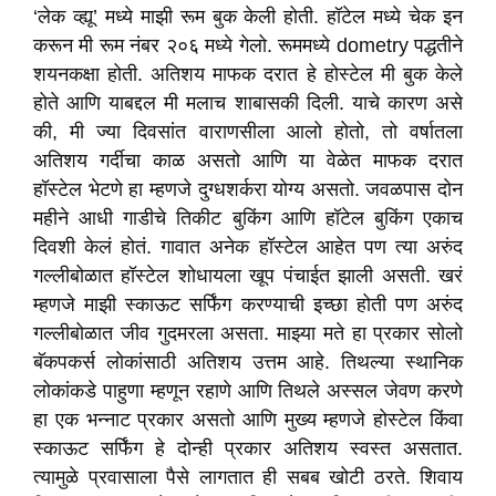
‘लेक व्ह्यू’ मध्ये माझी रूम बुक केली होती. हॉटेल मध्ये चेक इन
करून मी रूम नंबर २०६ मध्ये गेलो. रूममध्ये dometry पद्धतीने
शयनकक्षा होती. अतिशय माफक दरात हे होस्टेल मी बुक केले
होते आणि याबद्दल मी मलाच शाबासकी दिली. याचे कारण असे
की, मी ज्या दिवसांत वाराणसीला आलो होतो, तो वर्षातला
अतिशय गर्दीचा काळ असतो आणि या वेळेत माफक दरात
हॉस्टेल भेटणे हा म्हणजे दुग्धशर्करा योग्य असतो. जवळपास दोन
महीने आधी गाडीचे तिकीट बुकिंग आणि हॉटेल बुकिंग एकाच
दिवशी केलं होतं. गावात अनेक हॉस्टेल आहेत पण त्या अरुंद
गल्लीबोळात हॉस्टेल शोधायला खूप पंचाईत झाली असती. खरं
म्हणजे माझी स्काऊट सर्फिंग करण्याची इच्छा होती पण अरुंद
गल्लीबोळात जीव गुदमरला असता. माझ्या मते हा प्रकार सोलो
बॅकपकर्स लोकांसाठी अतिशय उत्तम आहे. तिथल्या स्थानिक
लोकांकडे पाहुणा म्हणून रहाणे आणि तिथले अस्सल जेवण करणे
हा एक भन्नाट प्रकार असतो आणि मुख्य म्हणजे होस्टेल किंवा
स्काऊट सर्फिंग हे दोन्ही प्रकार अतिशय स्वस्त असतात.
त्यामुळे प्रवासाला पैसे लागतात ही सबब खोटी ठरते. शिवाय