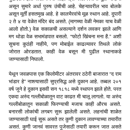
असून सुमारे अर्धा पुरुष उंचीची आहे. चेहऱ्यावरील भाव बोलके
असून मूर्ती हसतमुख आहे. हे कालभैरवांचे मूळ स्थान आहे. दुपारी
२ ते ४ या वेळेत मंदिर बंद असते. (मागच्या वेळी नेमका याच वेळी
आलो होतो.) वेळ सकाळची असल्याने दर्शन लवकर झाले आणि
मग थोडा वेळ सभामंडपात बसलो. “फोटो खिंचना मना है.” अशी
सुचना कुठंही नाहीये, पण मोबाईल काढल्यावर तिथले लोकं
जोरात ओरडतात. काही वेळ बसून मी पुढील स्थानाकडे
जाण्यासाठी निघालो.
येथून जवळपास एक किलोमीटर अंतरावर ठठेरी बाजारात “द राम
भांडार हे” नाश्त्यासाठी सुप्रसिद्ध असे दुकान आहे. तब्बल २०१
वर्ष जुने हे दुकान इसवी सन १८१८ मध्ये स्थापन झाले होते. परत
एकदा अरुंद गल्लीबोळातुन वाट काढत मी चालू लागलो. या अरुंद
गल्लीबोळातुन सकाळी फिरण्याची मजाच काही औरच असते.
बनारसी लोकांची लगबग सुरू झालेली असते. लहनांची शाळेत
जाण्यासाठी घाई सुरू असते तर कुणी दुकान लावण्याच्या तयारीत
असतं. कुणी जानवं सावरत पुजेसाठी तयारी करून जात असते