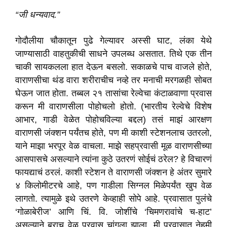
“जी धन्यवाद.”
गोदौलीया चौकातून पुढे गेल्यावर अस्सी घाट, लंका येथे
जाण्यासाठी वाहतुकीची साधने उपलब्ध असतात. तिथे एक तीन
चाकी सायकलला हात देऊन बसलो. सकाळचे पाच वाजले होते,
वाराणसीचा थंड वारा शरीराचीच नव्हे तर मनाची मरगळही सोबत
घेऊन जात होता. तब्बल २१ तासांचा रेल्वेचा कंटाळवाणा प्रवास
करून मी वाराणसीला पोहोचलो होतो. (भारतीय रेल्वेचे विशेष
आभार, गाडी वेळेत पोहोचविल्या बद्दल) तसं माझं आरक्षण
वाराणसी जंक्शन पर्यंतच होते, पण मी काशी स्टेशनलाच उतरलो,
याने माझा भरपूर वेळ वाचला. माझे सहप्रवासी मूळ वाराणसीच्या
आसपासचे असल्याने त्यांना कुठे उतरणं सोईचं ठरेल? हे विचारणं
फायद्याचं ठरलं. काशी स्टेशन ते वाराणसी जंक्शन हे अंतर सुमारे
४ किलोमीटरचे आहे, पण गाडीला सिग्नल मिळेपर्यंत खुप वेळ
लागतो. त्यामुळे इथे उतरणे केव्हाही सोपे आहे. प्रवासात पुलंचे
‘गोळाबेरीज’ आणि चिं. वि. जोशींचे ‘चिमणरावांचे च-हाट’
असल्याने बराच वेळ प्रवास चांगला झाला. मी प्रवासात नेहमी