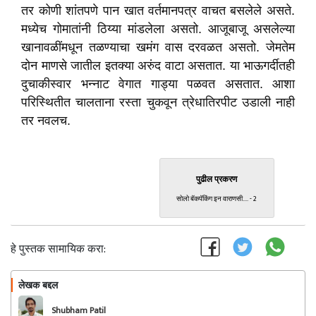
तर कोणी शांतपणे पान खात वर्तमानपत्र वाचत बसलेले असते.
मध्येच गोमातांनी ठिय्या मांडलेला असतो. आजूबाजू असलेल्या
खानावळींमधून तळण्याचा खमंग वास दरवळत असतो. जेमतेम
दोन माणसे जातील इतक्या अरुंद वाटा असतात. या भाऊगर्दीतही
दुचाकीस्वार भन्नाट वेगात गाड्या पळवत असतात. आशा
परिस्थितीत चालताना रस्ता चुकवून त्रेधातिरपीट उडाली नाही
तर नवलच.
पुढील प्रकरण
सोलो बॅकपॅकिंग इन वाराणसी.... - 2
हे पुस्तक सामायिक करा:
लेखक बद्दल
फॉलो करा
Shubham Patil