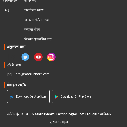
आमच्याबद्दल
संपर्क करा
FAQ
गोपनीयता धोरण
वापरल्या गेलेल्या संज्ञा
परतावा धोरण 
पेपरबॅक प्रकाशित करा
अनुसरण करा
संपर्क करा
info@matrubharti.com
मोबाइल अॅप
Download On App Store
Download On Play Store
कॉपीराईट © 2026 Matrubharti Technologies Pvt. Ltd. सगळे अधिकार
सुरक्षित आहेत.