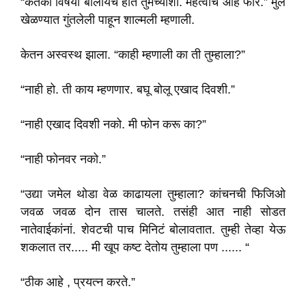
“केतकी विषयी बोलायचं होतं तुमच्याशी. महत्वाचं आहे फार.” मुलं
खेळण्यात गुंतलेली पाहून शाल्मली म्हणाली.
केतन अस्वस्थ झाला. “काही म्हणाली का ती तुम्हाला?”
“नाही हो. ती काय म्हणणार. बघू बोलू एखाद दिवशी.”
“नाही एखाद दिवशी नको. मी फोन करू का?”
“नाही फोनवर नको.”
“उद्या जमेल थोडा वेळ काढायला तुम्हाला? कांचनची फिजिओ
जवळ जवळ दोन तास चालते. तसंही आत नाही सोडत
नातेवाईकांनां. शेवटची पाच मिनिटं बोलावतात. तुम्ही तेव्हा येऊ
शकलात तर..... मी खूप कष्ट देतोय तुम्हाला पण ...... “
“ठीक आहे , प्रयत्न करते.”