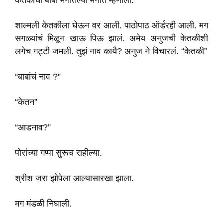
केतकीचा बाबा मनातल्या मनात म्हणाला.
शाल्मली केतकीला घेऊन वर आली. पाठोपाठ ऑर्डरही आली. मग
सगळ्यांचं मिळून खाऊ पिऊ झालं. अमेय अनुजची केतकीशी
लगेच गट्टी जमली. तुझं नाव कायै? अनुज ने विचारलं. “केतकी”
“बाबांचं नाव ?”
“केतन”
“आडनाव?”
पोरांच्या गप्पा सुरूच राहील्या.
श्रीश जरा झोपेला आल्यासारखा झाला.
मग मंडळी निघाली.