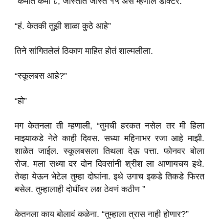
“कमीत कमी ८, जास्तीत जास्त १५ असं म्हणाले डॉक्टर.”
“हं. केतकी तुझी शाळा कुठे आहे”
तिने सांगितलेलं ठिकाण माहित होतं शाल्मलीला.
“स्कूलबस आहे?”
“हो”
मग केतनला ती म्हणाली, “तुमची हरकत नसेल तर मी हिला
माझ्याकडे नेते काही दिवस. सध्या महिनाभर रजा आहे माझी.
शाळेत जाईल. स्कूलबसला तिथला देऊ पत्ता. फोनवर बोला
रोज. मला सध्या दर दोन दिवसांनी श्रीश ला आणायचय इथे.
तेव्हा येऊन भेटेल तुम्हा दोघांना. इथे उगाच इकडे तिकडे फिरत
बसेल. तुम्हालाही दोघींवर लक्ष ठेवणं कठीण ”
केतनला काय बोलावं कळेना. “तुम्हाला त्रास नाही होणार?”