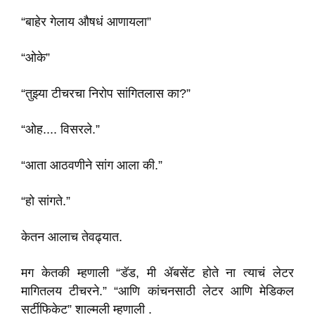
“बाहेर गेलाय औषधं आणायला”
“ओके”
“तुझ्या टीचरचा निरोप सांगितलास का?”
“ओह.... विसरले.”
“आता आठवणीने सांग आला की.”
“हो सांगते.”
केतन आलाच तेवढ्यात.
मग केतकी म्हणाली “डॅड, मी ॲबसेंट होते ना त्याचं लेटर
मागितलय टीचरने.” “आणि कांचनसाठी लेटर आणि मेडिकल
सर्टीफिकेट” शाल्मली म्हणाली .