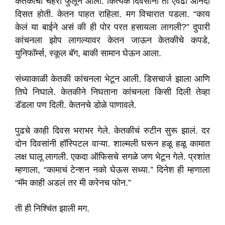
केतकीचा चेहरा फुलून आला. कित्येक दिवसांनी ती एवढी आनंदी
दिसत होती. केतन पाहत राहिला. मग विचारात पडला. “काय
केलं या बाईने असं की ही पोर परत हसायला लागली?” दुपारी
कांचनला झोप लागल्यावर केतन जाऊन केतकीचे कपडे,
युनिफॉर्म्स, स्कूल बॅग, बाकी सामान घेऊन आला.
संध्याकाळी केतकी कांचनला भेटून आली. डिसचार्ज झाला आणि
तिघे निघाले. केतकीने निघताना कांचनला किसी दिली तेव्हा
डॅडला पण दिली. केतनचे डोळे पाणावले.
पुढचे काही दिवस भराभर गेले. केतकीचं रुटीन सुरू झालं. दर
दोन दिवसांनी हॉस्पिटल वाऱ्या. शाल्मली घरून हळू हळू कामात
लक्ष घालू लागली. एकदा ऑफिसचे सगळे जण भेटून गेले. प्रशांत
म्हणाला, “कामाचं टेन्शन नको घेऊस सध्या.” दिनेश ही म्हणाला
“मॅम काही अडलं तर मी करेनच फोन.”
ती ही निश्चिंत झाली मग.