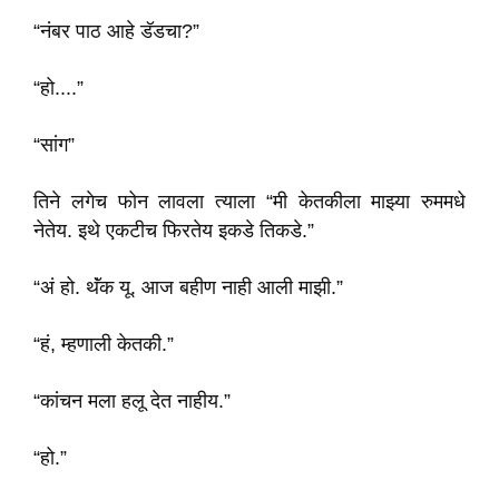
“नंबर पाठ आहे डॅडचा?”
“हो....”
“सांग”
तिने लगेच फोन लावला त्याला “मी केतकीला माझ्या रुममधे
नेतेय. इथे एकटीच फिरतेय इकडे तिकडे.”
“अं हो. थॅंक यू. आज बहीण नाही आली माझी.”
“हं, म्हणाली केतकी.”
“कांचन मला हलू देत नाहीय.”
“हो.”