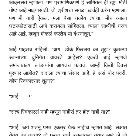
आक्रसतं म्हणाला. पण प्रामाणिकपणे हे सांगितलं ही खूप मोठी
गोष्ट आहे माझ्यासाठी. तो श्रीशचा सगळा खर्चही करेन म्हणाला.
पण मी नाही ऐकलं. मला पैसा नकोय त्याचा. मीच त्याला
घटस्फोटासाठी अर्ज करायला सांगितला. त्याला साथीची गरज
आहे आई. म्हणून मोकळं करतेय या बंधनातून.”
आई पाहतच राहिली. “अगं, डोकं फिरलय का तुझं? कुठल्या
स्वप्नांच्या दुनियेत वावरते आहेस? एकटी बाई म्हणजे
समाजातल्या लांडग्यांना आयतच फावतं. आम्ही किती दिवस
पुरणार आहोत? दादाला त्याचा संसार आहे. हे असं पोर पदरी.
कोण स्विकारणार तुला?”
“आई.......!”
“सत्य स्विकारलं नाही म्हणून नाहीसं तर होत नाही ना?”
“आई, अगं शंतनू परत एकत्र येऊ नाहीच म्हणत आहे. लक्षात
येतंय का तुझ्या? तो फक्त खर्च उचलायला तयार आहे जे तो