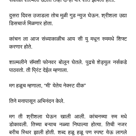
सकाळी शाल्मली उठली तेव्हा दोन्ही पोरं शांत झोपली होती.
दुसरा दिवस उजाडला तोच मुळी गुड न्युज घेऊन. श्रीशला उद्या
डिसचार्ज मिळणार होता.
कांचन ला आज संध्याकाळीच आय सी यु मधून रुममधे शिफ्ट
करणार होते.
शाल्मलीने सॅमशी फोनवर बोलून घेतले. पुढचे शेड्युल नर्सकडे
पाठवतो. ती प्रिंट देईल म्हणाला.
मग हळूच म्हणाला, “मी’ येतेय नेक्स्ट वीक”
तिने मनापासून अभिनंदन केले.
मग ती श्रीशला घेऊन खाली आली. कांचनच्या रुम मधे
डोकावली. तिच्या बऱ्याच नळ्या निघाल्या होत्या. तिची नजर
बरीच स्थिर झाली होती. शब्द हळू हळू पण स्पष्ट येऊ लागले