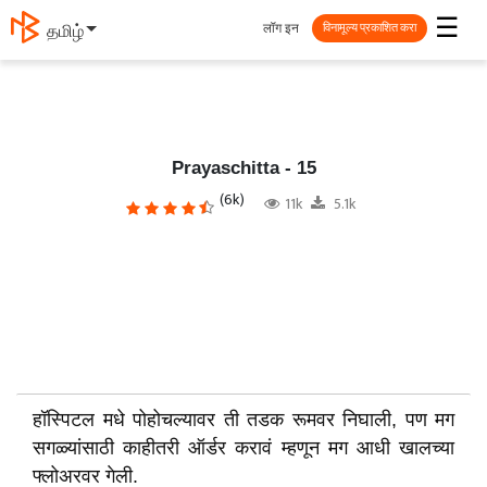
☰
लॉग इन
தமிழ்
विनामूल्य प्रकाशित करा
Prayaschitta - 15
(6k)
11k
5.1k
हॉस्पिटल मधे पोहोचल्यावर ती तडक रूमवर निघाली, पण मग
सगळ्यांसाठी काहीतरी ऑर्डर करावं म्हणून मग आधी खालच्या
फ्लोअरवर गेली.