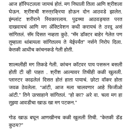
आज हॉस्पिटलला जायचं होतं. मग निघाली तिला आणि श्रीशला
घेऊन. श्रीशची शस्त्रक्रिया होऊन दोन आठवडे झालेत.
इंम्प्लांट शरीराने स्विकारलाय. पुढच्या आठवड्यात परत
दाखवायचं आणि मग ॲक्टिवेशन कधी करायचं ते ठरवू असं
सांगितलं. सॅम दिसत नव्हता कुठे. “मॅम डॉक्टर बाहेर गेलेत पण
तुम्हाला थांबायला सांगितलय ते येईपर्यंत” नर्सने निरोप दिला.
केतकी आधीच कांचनकडे गेली होती.
शाल्मलीही मग तिकडे गेली. कांचन कॉटवर पाय पसरून बसली
होती टी व्ही पाहत . श्रीश आल्यावर तिचीही कळी खुलली.
प्लास्टर काढलेलं दिसत होतं हाता पायाचं. छोटा वॉकर होता
जवळ ठेवलेला. “आंटी, आज मला चालवणार आहे फिजीओ
आंटी.” तिने उत्साहाने सांगितलं. “हो का? अरे वा. चला मग हा
तुझ्या आवडीचा खाऊ खा मग पटकन.”
गोड खाऊ बघून आणखीनच कळी खुलली तिची. “केतकी डॅड
कुठय?”