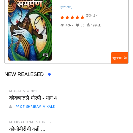
द्वारा अनु...
(504.8k)
407k
36
199.6k
एकूण भाग : 28
NEW REALESED
MORAL STORIES
कोकणातले भोरपी - भाग 4
PROF SHRIRAM V KALE
MOTIVATIONAL STORIES
कोथींबीरीची वडी ...