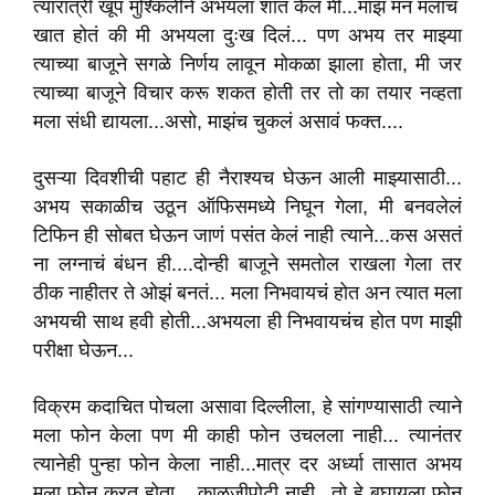
त्यारात्री खूप मुश्किलीने अभयला शांत केलं मी...माझं मन मलाच
खात होतं की मी अभयला दुःख दिलं... पण अभय तर माझ्या
त्याच्या बाजूने सगळे निर्णय लावून मोकळा झाला होता, मी जर
त्याच्या बाजूने विचार करू शकत होती तर तो का तयार नव्हता
मला संधी द्यायला...असो, माझंच चुकलं असावं फक्त....
दुसऱ्या दिवशीची पहाट ही नैराश्यच घेऊन आली माझ्यासाठी...
अभय सकाळीच उठून ऑफिसमध्ये निघून गेला, मी बनवलेलं
टिफिन ही सोबत घेऊन जाणं पसंत केलं नाही त्याने...कस असतं
ना लग्नाचं बंधन ही....दोन्ही बाजूने समतोल राखला गेला तर
ठीक नाहीतर ते ओझं बनतं... मला निभवायचं होत अन त्यात मला
अभयची साथ हवी होती...अभयला ही निभवायचंच होत पण माझी
परीक्षा घेऊन...
विक्रम कदाचित पोचला असावा दिल्लीला, हे सांगण्यासाठी त्याने
मला फोन केला पण मी काही फोन उचलला नाही... त्यानंतर
त्यानेही पुन्हा फोन केला नाही...मात्र दर अर्ध्या तासात अभय
मला फोन करत होता... काळजीपोटी नाही...तो हे बघायला फोन