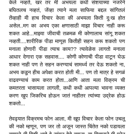
केले नव्हते, खर तर मी अभयला कधी संशयाच्या नजरेने
बघितलच नव्हतं, जेंव्हा त्याने मला साफिया बद्दल सांगितलं
तेंव्हाही मी हाच विचार केला की अभयला किती दुःख होत
असेल..मग का अभय एका क्षणासाठी माझा विचार नाही करू
शकत आहे...माझ्या जीवाची तळमळ मी कोणालाच सांगू शकत
नव्हती....शारीरिक पीडा माणूस कितीही सहन करू शकतो पण
मनाला होणारी पीडा त्याच काय?? त्यावेळेस लागतो मनाला
आधार देणारा एक सहवास.... कोणी कोणाची पीडा वाटून घेऊ
शकत नाही पण ते सहन करण्याचं सामर्थ्य तर देऊ शकतो ना,
अभय कडून हीच अपेक्षा करत होती मी... पण तो मात्र हे सगळं
वाढवण्याचं काम करत होता...आणि आता मला विक्रम ची
कमतरता भासायला लागली, कधी कधी आपल्या भावना व्यक्त
करण खुप जिकरिच होऊन जातं नाहीतर त्यांच्या उद्रेक होऊ
शकतो...
तेवढ्यात विक्रमच फोन आला, मी खूप विचार केला फोन उचलू
की नको म्हणून, पण जर तो अजून जास्त चिंतेत नको पडायला