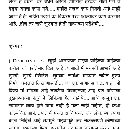
लग्न हे बंधन...बरं बंधन असेल त्यालाही हरकत नाही पण ते
बेड्या बनता कामा नये......माहीत नव्हतं काय नियती आहे माझी
आणि हे ही माहीत नव्हतं की विक्रम परत आल्यावर काय करणार
आहे...हीच तर खरी सुरुवात होती नात्यांच्या परीक्षेची....
----------------------------------------------------------
क्रमशः
( Dear readers...तुम्ही आतापर्यत माझ्या पाहिल्या वाहिल्या
कथेला जो प्रतिसाद दिला आहे त्यासाठी मी मनस्वी आभारी आहे
तुमची...तुमचे मेसेजेस, तुमच्या समीक्षा माझ्यात नवीन हुरुप
निर्माण करतात लिखाणासाठी... पण एक सांगावस वाटतंय हा जो
विषय मी मांडला आहे नक्कीच विवादास्पद आहे..पण कोणाला
दुखवण्याच्या हेतूने हे लिहिल्या गेलं नाहीये.....आणि अजून एक
समाजात काय होते काय नाही हे मला नाही माहीत, ही कथा
काल्पनिक आहे....यात मी फक्त आणि फक्त दोन लोकांच्या त्यागा
बद्दल लिहिलं आहे त्यामुळे माझ्यामुळे जर नकळतपणे कोणाच्या
भावना दुखवल्या गेल्या असतील तर मला नासमज म्हणून माफ