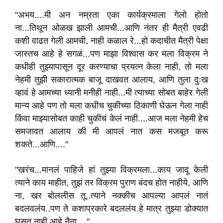
"अभय....मी अन नम्रता एका कार्यक्रमाला गेलो होतो
ना...तिथून ओळख झाली आमची...आणि नंतर ही मैत्री एवढी
कशी वाढत गेली आमची, नाही कळाल रे...हो कदाचीत मैत्री पेक्षा
जास्तच आहे हे सगळं...पण माझा विश्वास कर मला विक्रम ने
कधीही तुझ्यापासून दूर करण्याचा प्रयत्न केला नाही, तो मला
नेहमी तुझी सकारात्मक बाजू दाखवत आलाय, आणि तुला दुःख
व्हावं हे आमच्या ध्यानी मनीही नाही...मी त्याच्या सोबत बाहेर गेली
मान्य आहे पण तो मला कधीच चुकीच्या ठिकाणी घेऊन गेला नाही
किंवा माझ्यासोबत काही चुकीचं केलं नाही....आज मला नेहमी हेच
समजावत आलाय की मी आपलं नात कस मजबूत करू
शकते...आणि...."
"खरंच...मानलं पाहिजे हां तुझ्या विक्रमला...काय जादू केली
त्याने काय माहीत, तुझं तर विक्रम पुराण बंदच होत नाहीये, आणि
ना, खर बोललीस तू..त्याने नक्कीच आपल्या आपलं नातं
बदलवलंय..पण ते कशाप्रकारे बदललंय हे मात्र तुझ्या डोक्यात
घुसत नाही आहे नैना...."