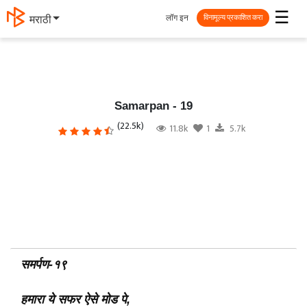
☰
लॉग इन
தமிழ்
विनामूल्य प्रकाशित करा
Samarpan - 19
(22.5k)
11.8k
1
5.7k
समर्पण-१९
हमारा ये सफर ऐसे मोड पे,