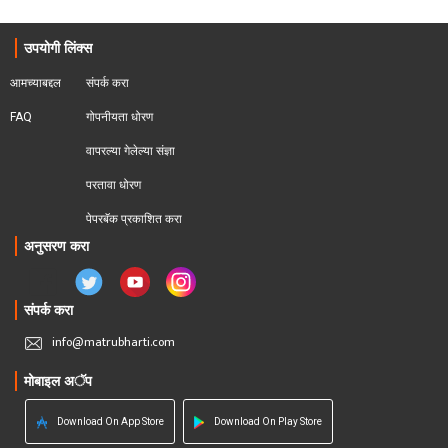
उपयोगी लिंक्स
आमच्याबद्दल
संपर्क करा
FAQ
गोपनीयता धोरण
वापरल्या गेलेल्या संज्ञा
परतावा धोरण 
पेपरबॅक प्रकाशित करा
अनुसरण करा
संपर्क करा
info@matrubharti.com
मोबाइल अॅप
Download On App Store
Download On Play Store