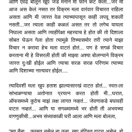
आणि एवढं बोलून खूप जड मनाने मी फोन कट केला...जर मी
आज अस केलं नसत तर विक्रम मला वारंवार विचारत राहिला
असता आणि मी जास्त वेळ त्याच्यापासून काही लपवू शकली
नसती...जर त्याला काही कळलं असत तर तो लगेच यायला
निघाला असता आणि त्याहीपेक्षा महत्त्वाच हे होत की तो दिशाला
सोबत घेऊन गेला होता त्यामुळे तिच्यासमोर तरी त्याने माझा
विचार न करावा हेच मला वाटतं होतं... पण हे सगळं विचार
करताना मी हे विसरली होती की माझ्या अश्या बोलण्याने विक्रम
जास्त दुःखी होईल आणि त्याचा सरळ सरळ परिणाम त्याच्या
आणि दिशाच्या नात्यावर होईल....
त्यादिवशी मला खुप हताश झाल्यासारखं वाटत होतं... स्वतःला
सांभाळण्याचा अतोनात प्रयत्न करत होती मी...घरात,
ऑफसमध्ये कुठेच माझं लक्ष लागत नव्हतं... जेवणाकडे बघावही
वाटत नव्हतं... आणि या सगळ्यामध्ये भर होती ती अभयच्या
वागणुकीची...अभय संध्याकाळी घरी आला आणि मला बोलला,
"मग नैना....करमत नसेल ना तुला, खूप बंदिस्त वाटत असेल, हो