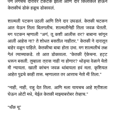
पण लगेचच दारावर टकटक झाली आणि दार किलकिलं होऊन
केतकीचं डोकं हळूच डोकावलं.
शाल्मली पटकन उठली आणि तिने दार उघडलं. केतकी चटकन
आत येऊन तिला बिलगलीच. शाल्मलीनेही तिला जवळ घेतली.
मग पटकन म्हणाली “अगं, तू कशी आलीस वर? बाबाना सांगून
आली आहेस ना? ते शोधत बसतील नाहीतर.” केतकी ने दारातून
बाहेर वळून पाहिले. केतकीचा बाबा होता उभा. मग शाल्मलीचं लक्ष
गेलं त्याच्याकडे. तो आत डोकावला. “केतकी ऐकेचना. हट्ट
धरून बसली. तुम्हाला त्रास नाही ना होणार? थोड्या वेळाने येतो
मी न्यायला. खाली कांचन जवळ थांबायला हवं मला. कृशियल
आहेत पुढचे काही तास. म्हणालात तर आत्ताच नेतो मी तिला.”
“नाही, नाही, राहू देत तिला. आणि मला यायचच आहे श्रीशला
घेऊन ओटी मधे, येईल केतकी माझ्याबरोबर तेव्हाच.”
“थॅंक यू”