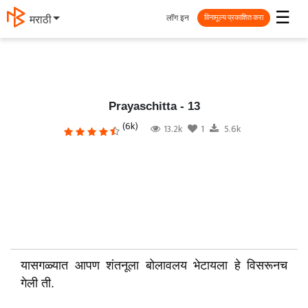
☰
लॉग इन
मराठी
विनामूल्य प्रकाशित करा
Prayaschitta - 13
(6k)
13.2k
1
5.6k
यासगळ्यात आपण शंतनूला बोलावलय भेटायला हे विसरूनच
गेली ती.