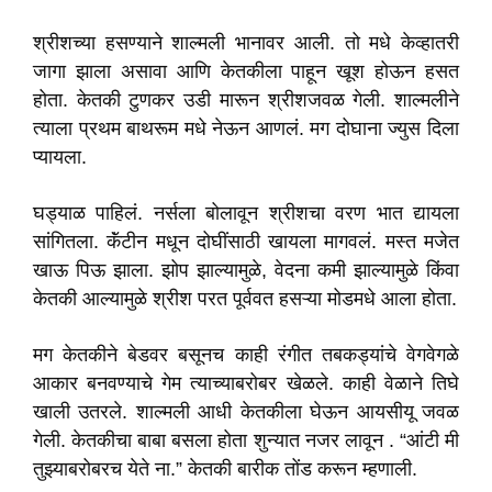
श्रीशच्या हसण्याने शाल्मली भानावर आली. तो मधे केव्हातरी
जागा झाला असावा आणि केतकीला पाहून खूश होऊन हसत
होता. केतकी टुणकर उडी मारून श्रीशजवळ गेली. शाल्मलीने
त्याला प्रथम बाथरूम मधे नेऊन आणलं. मग दोघाना ज्युस दिला
प्यायला.
घड्याळ पाहिलं. नर्सला बोलावून श्रीशचा वरण भात द्यायला
सांगितला. कॅंटीन मधून दोघींसाठी खायला मागवलं. मस्त मजेत
खाऊ पिऊ झाला. झोप झाल्यामुळे, वेदना कमी झाल्यामुळे किंवा
केतकी आल्यामुळे श्रीश परत पूर्ववत हसऱ्या मोडमधे आला होता.
मग केतकीने बेडवर बसूनच काही रंगीत तबकड्यांचे वेगवेगळे
आकार बनवण्याचे गेम त्याच्याबरोबर खेळले. काही वेळाने तिघे
खाली उतरले. शाल्मली आधी केतकीला घेऊन आयसीयू जवळ
गेली. केतकीचा बाबा बसला होता शुन्यात नजर लावून . “आंटी मी
तुझ्याबरोबरच येते ना.” केतकी बारीक तोंड करून म्हणाली.