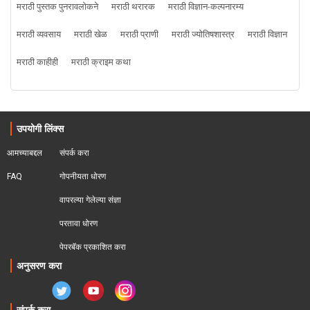
मराठी पुस्तक पुनरावलोकने
मराठी थरारक
मराठी विज्ञान-कल्पनारम्य
मराठी व्यवसाय
मराठी खेळ
मराठी प्राणी
मराठी ज्योतिषशास्त्र
मराठी विज्ञान
मराठी काहीही
मराठी क्राइम कथा
उपयोगी लिंक्स
आमच्याबद्दल
संपर्क करा
FAQ
गोपनीयता धोरण
वापरल्या गेलेल्या संज्ञा
परतावा धोरण 
पेपरबॅक प्रकाशित करा
अनुसरण करा