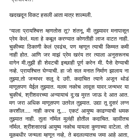
खदखदून विकट हसली आता मात्र शाल्मली.
“याला प्रायश्चित्त म्हणतोस तू? शंतनू, मी तुझ्यावर मनापासून
प्रेम केलं. मला हे कबूल करण्यात कोणतीही लाज वाटत नाही.
चुकीच्या ठिकाणी केलं एवढंच, पण म्हणून त्याची किम्मत कमी
नाही होत. आणि जर माझं प्रेम खरंय तर त्याला अनुसरूनच
वागेन मी.तुझी ही शेवटची इच्छाही पूर्ण करेन मी. पैसे देण्याची
नव्हे. प्रायश्चित्त घेण्याची. हा जो सल मनात निर्माण झालाय ना
तुझ्या,तो जन्मभर सलू दे उरी. कदाचित त्याने अजून थोडं
माणूसपण येईल तुझ्यात. मलम नकोच लावूस यावर.जन्मभर या
चुकीचं, श्रीशवरच्या अन्यायाचं दु:ख मुरत जाऊ दे आत आत.
मग जरा अधिक माणूसपण उतरेल तुझ्यात. उद्या तू दुसरं लग्न
करशील.... नाही करच तू.... एकटं आयुष्य काढण्याची धमक
तुझ्यात नाही. तुला नॉर्मल मुलंही होतील कदाचित. व्हावीतच
नॉर्मल. श्रीशसारखं आयुष्य नकोच यायला कुणाच्या वाटेला. तो
मूकबधीर जन्मला म्हणून नव्हे, ते बदलल्यातच जमा आहे आता,