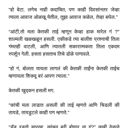
“हो बेटा. लगेच नाही कदाचित, पण काही दिवसांनतर जेव्हा
त्याला आवाज ओळखू येतील, तुझा आवाज कळेल, तेव्हा बघेल.”
“आंटी,तो मला केतकी ताई म्हणून केव्हा हाक मारेल गं ?”
शाल्मली खळखळून हसली. एकीकडे त्या बालीश प्रश्नाची तिला
गंमतही वाटली, आणि त्यातली सकारात्मकता तिला एकदम
स्पर्शून गेली. हसता हसताच तिचे डोळे पाणावले.
“हो गं, बोलता यायला लागलं की केतकी ताईंना केतकी ताईच
म्हणायला शिकवू बरं आपण त्याला.”
केतकी खुद्कन हसली मग.
“कांची मला लाडात असली की ताई म्हणते आणि चिडली की
तायडे, तायडुटले काही पण म्हणते.”
“डॅड रडतो सारखा. कांचन बरी होणार ना गं?” काही वेळाने