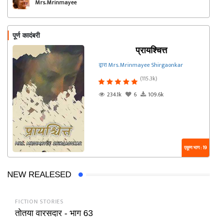
Mrs. Mrinmayee
Shirgaonkar
पूर्ण कादंबरी
प्रायश्चित्त
द्वारा Mrs. Mrinmayee Shirgaonkar
(115.3k)
234.1k
6
109.6k
एकूण भाग : 19
NEW REALESED
FICTION STORIES
तोतया वारसदार - भाग 63