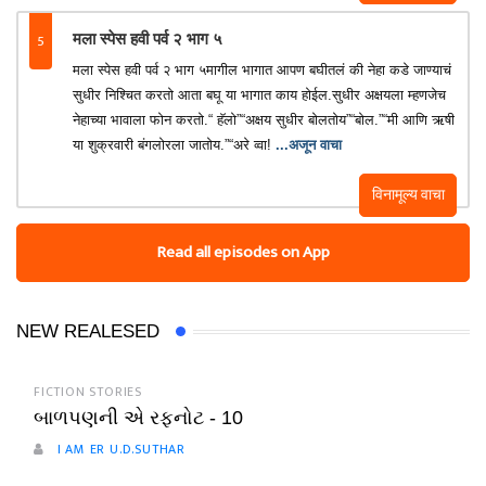
5
मला स्पेस हवी पर्व २ भाग ५
मला स्पेस हवी पर्व २ भाग ५मागील भागात आपण बघीतलं की नेहा कडे जाण्याचं
सुधीर निश्चित करतो आता बघू या भागात काय होईल.सुधीर अक्षयला म्हणजेच
नेहाच्या भावाला फोन करतो.“ हॅलो”“अक्षय सुधीर बोलतोय”“बोल.”“मी आणि ऋषी
या शुक्रवारी बंगलोरला जातोय.”“अरे व्वा!
...अजून वाचा
विनामूल्य वाचा
Read all episodes on App
NEW REALESED
FICTION STORIES
બાળપણની એ રફનોટ - 10
I AM ER U.D.SUTHAR