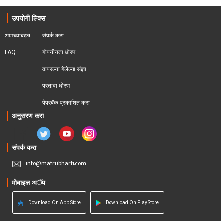
उपयोगी लिंक्स
आमच्याबद्दल
संपर्क करा
FAQ
गोपनीयता धोरण
वापरल्या गेलेल्या संज्ञा
परतावा धोरण 
पेपरबॅक प्रकाशित करा
अनुसरण करा
संपर्क करा
info@matrubharti.com
मोबाइल अॅप
Download On App Store
Download On Play Store