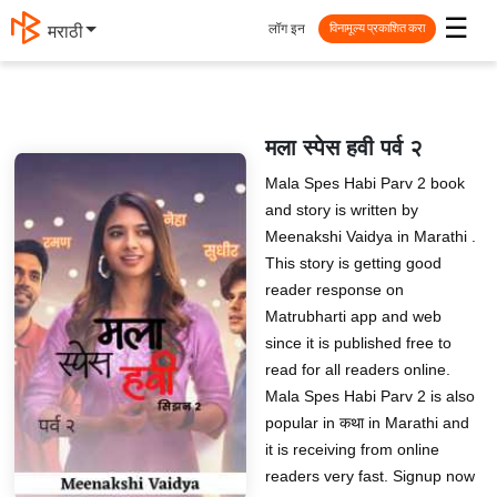
☰
लॉग इन
मराठी
विनामूल्य प्रकाशित करा
मला स्पेस हवी पर्व २
Mala Spes Habi Parv 2 book
and story is written by
Meenakshi Vaidya in Marathi .
This story is getting good
reader response on
Matrubharti app and web
since it is published free to
read for all readers online.
Mala Spes Habi Parv 2 is also
popular in कथा in Marathi and
it is receiving from online
readers very fast. Signup now