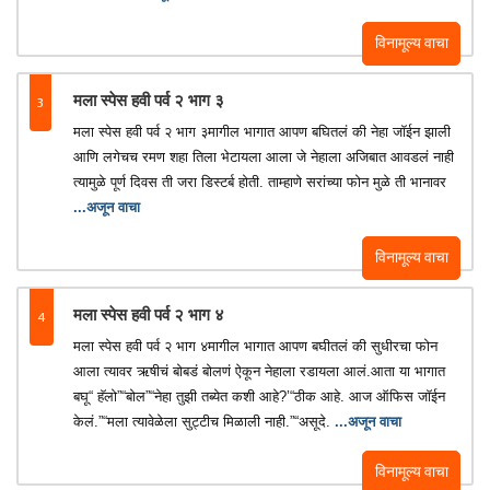
विनामूल्य वाचा
3
मला स्पेस हवी पर्व २ भाग ३
मला स्पेस हवी पर्व २ भाग ३मागील भागात आपण बघितलं की नेहा जॉईन झाली
आणि लगेचच रमण शहा तिला भेटायला आला जे नेहाला अजिबात आवडलं नाही
त्यामुळे पूर्ण दिवस ती जरा डिस्टर्ब होती. ताम्हाणे सरांच्या फोन मुळे ती भानावर
...अजून वाचा
विनामूल्य वाचा
4
मला स्पेस हवी पर्व २ भाग ४
मला स्पेस हवी पर्व २ भाग ४मागील भागात आपण बघीतलं की सुधीरचा फोन
आला त्यावर ऋषीचं बोबडं बोलणं ऐकून नेहाला रडायला आलं.आता या भागात
बघू“ हॅलो”“बोल”“नेहा तुझी तब्येत कशी आहे?’“ठीक आहे. आज ऑफिस जाॅईन
केलं.”“मला त्यावेळेला सुट्टीच मिळाली नाही.”“असूदे.
...अजून वाचा
विनामूल्य वाचा